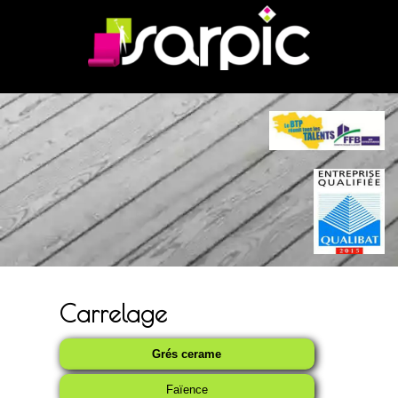
Carrelage
Grés cerame
Faïence