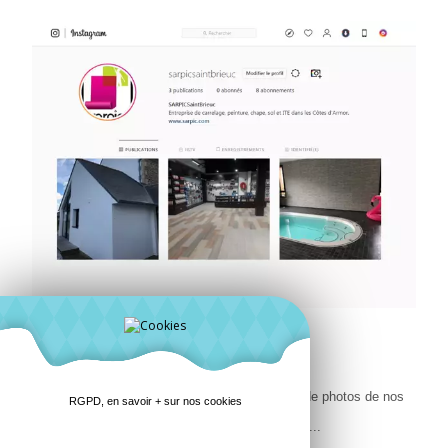
Notre Instagram est né !
Suivez nous en images sur Instagram ! Plus de photos de nos
RGPD, en savoir + sur nos cookies
chantiers sur --Instagram-->
https://www.instagram.com/sarpicsaintbrieuc/ ...