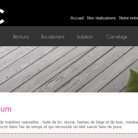
Accueil
Nos réalisations
Notre entr
Peinture
Ravalement
Isolation
Carrelage
intérieure
léum
 matières naturelles : huile de lin, résine, farines de liège et de bois, minér
nscrit dans l'air du temps et qui nécessite un réel savoir faire de pose.