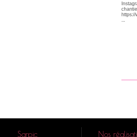
Instagr
chantie
https:/
...
Sarpic
Nos réalisat