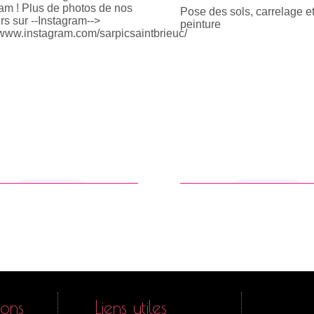
am ! Plus de photos de nos
Pose des sols, carrelage e
rs sur --Instagram-->
peinture
/www.instagram.com/sarpicsaintbrieuc/
en savoir +
en savoir +
ions
Liens utiles