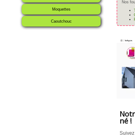
Nos fou
Moquettes
Caoutchouc
Notr
né !
Suivez