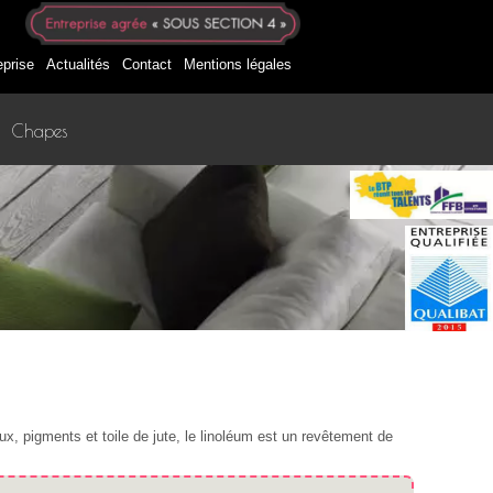
eprise
Actualités
Contact
Mentions légales
Chapes
aux, pigments et toile de jute, le linoléum est un revêtement de