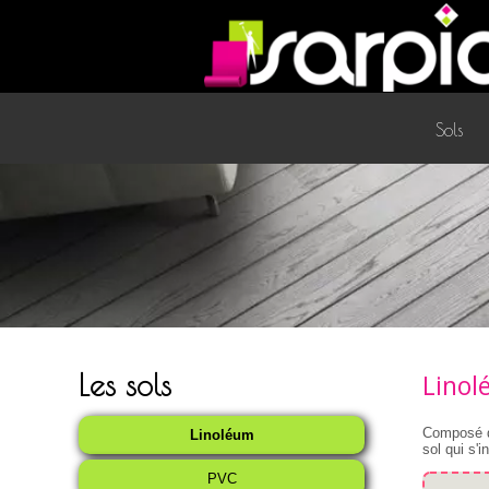
Sols
Les sols
Lino
Composé de
Linoléum
sol qui s'i
PVC