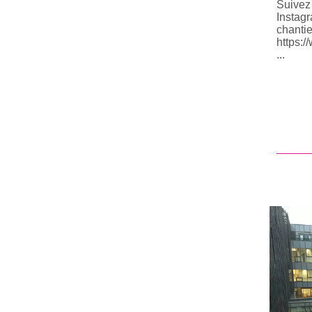
Suivez
Instagr
chantie
https:/
...