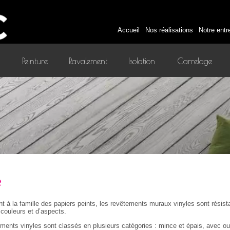
Accueil
Nos réalisations
Notre entr
Peinture
Ravalement
Isolation
Carrelage
intérieure
e
t à la famille des papiers peints, les revêtements muraux vinyles sont résis
 couleurs et d’aspects.
ments vinyles sont classés en plusieurs catégories : mince et épais, avec ou 