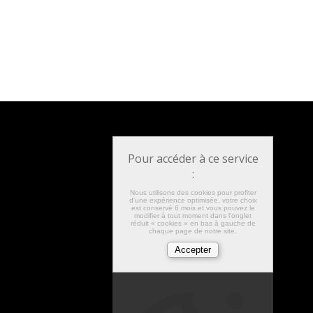
Pour accéder à ce service
:
Nous utilisons des cookies pour profiter
d'une expérience optimisée, votre choix
est conservé 6 mois et vous pouvez le
modifier à tout moment dans l'onglet
réduit « cookies » en bas à gauche de
chaque page de notre site.