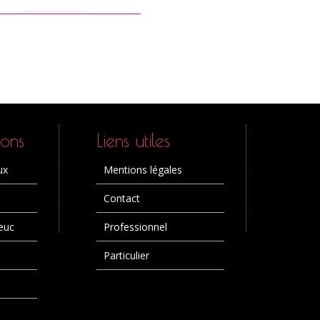
en savoir +
ions
Liens utiles
ux
Mentions légales
Contact
euc
Professionnel
Particulier