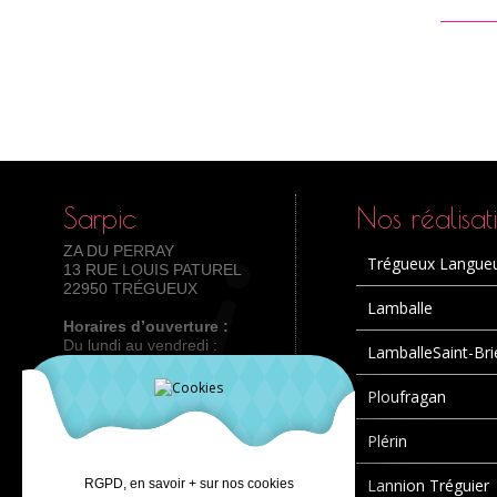
Sarpic
Nos réalisat
ZA DU PERRAY
Trégueux Langue
13 RUE LOUIS PATUREL
22950 TRÉGUEUX
Lamballe
Horaires d’ouverture :
Du lundi au vendredi :
LamballeSaint-Bri
8h-12h /13h30-18h
Tel : 02 96 72 60 61
Ploufragan
Plérin
Lannion Tréguier
RGPD, en savoir + sur nos cookies