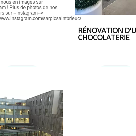
 nous en images sur
am ! Plus de photos de nos
rs sur --Instagram-->
/www.instagram.com/sarpicsaintbrieuc/
RÉNOVATION D'
CHOCOLATERIE
en savoir +
en savoir +