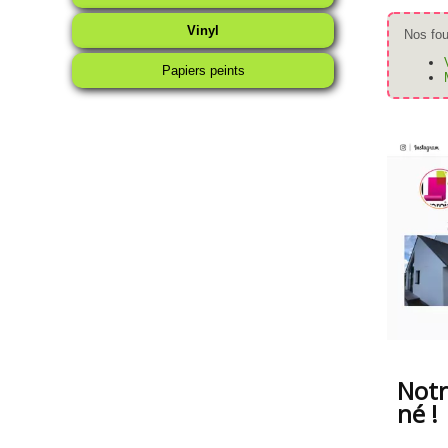
Vinyl
Nos fou
Papiers peints
Notr
né !