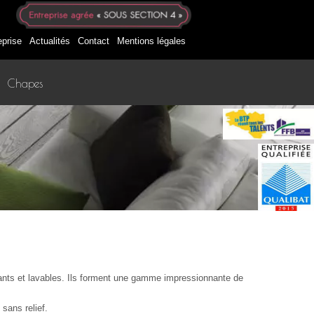
eprise
Actualités
Contact
Mentions légales
Chapes
tants et lavables. Ils forment une gamme impressionnante de
sans relief.