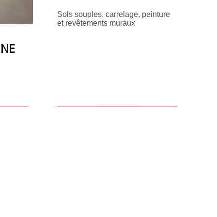
Sols souples, carrelage, peinture
et revêtements muraux
UNE
en savoir +