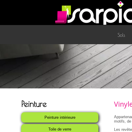
Sols
Peinture
Vinyl
Appartenan
Peinture intérieure
motifs, de
Toile de verre
Les revête