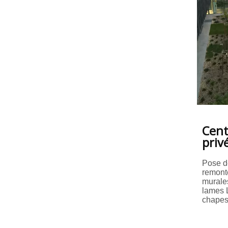
Cent
priv
Pose d
remonté
murale
lames L
chapes,