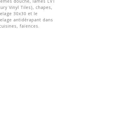
tèmes douche, lames LVT
ury Vinyl Tiles), chapes,
relage 30x30 et le
relage antidérapant dans
cuisines, faïences.