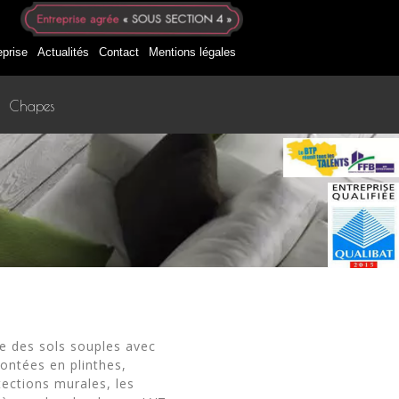
eprise
Actualités
Contact
Mentions légales
Chapes
e des sols souples avec
ontées en plinthes,
tections murales, les