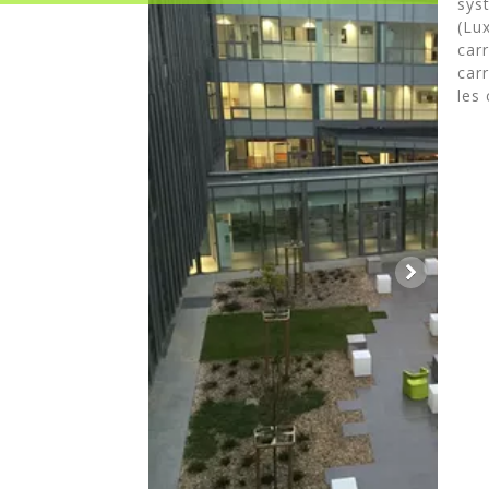
sys
(Lux
car
car
les 