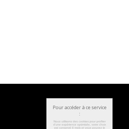
Pour accéder à ce service
:
Nous utilisons des cookies pour profiter
d'une expérience optimisée, votre choix
est conservé 6 mois et vous pouvez le