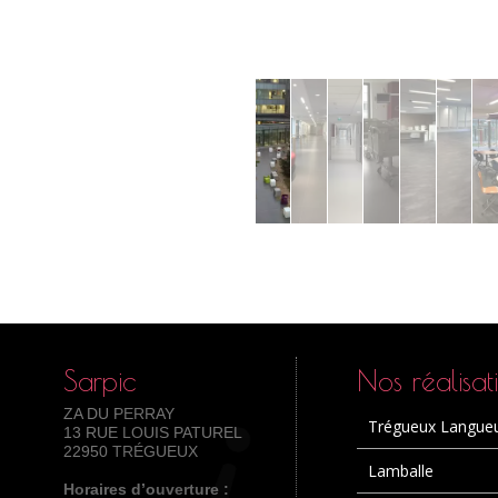
Sarpic
Nos réalisat
ZA DU PERRAY
Trégueux Langue
13 RUE LOUIS PATUREL
22950 TRÉGUEUX
Lamballe
Horaires d’ouverture :