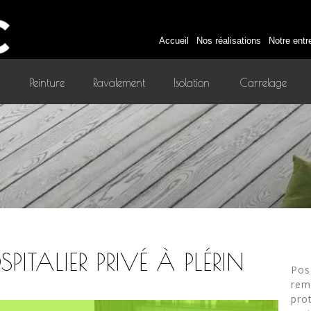
Accueil
Nos réalisations
Notre entr
Peinture
Ravalement
Isolation
Carrelage
intérieure
PITALIER PRIVÉ À PLÉRIN
Pos
rem
pro