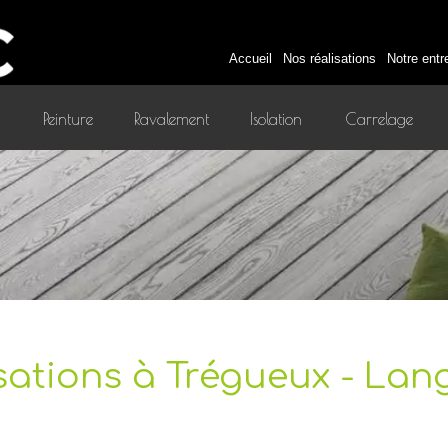
Accueil
Nos réalisations
Notre entr
Peinture
Ravalement
Isolation
Carrelage
intérieure
sations à Trégueux - La