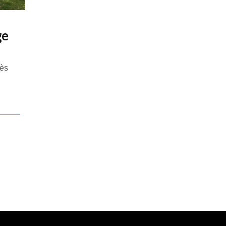
ge
rès