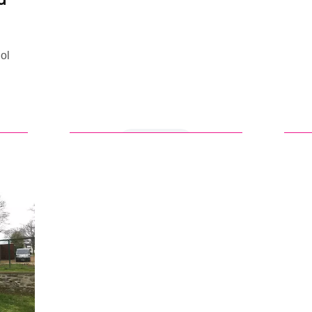
ol
en savoir +