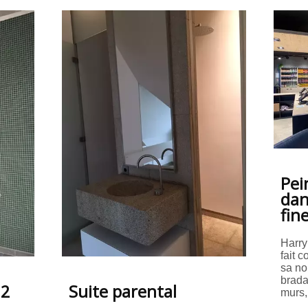
Pei
dan
fine
Harry
fait 
sa no
brada
22
Suite parental
murs,