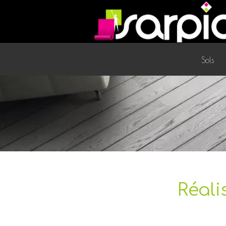
Sols
Réali