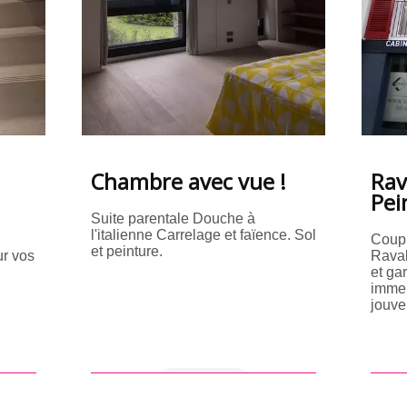
Chambre avec vue !
Rav
Pei
Suite parentale Douche à
l'italienne Carrelage et faïence. Sol
Coup 
et peinture.
r vos
Raval
et ga
immeu
jouve
en savoir +