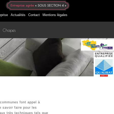
eprise
Actualités
Contact
Mentions légales
Chapes
 communes font appel à
e savoir faire pour les
aux très techniques tels que