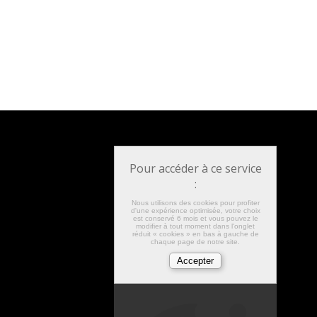
Pour accéder à ce service
:
Nous utilisons des cookies pour profiter
d'une expérience optimisée, votre choix
est conservé 6 mois et vous pouvez le
modifier à tout moment dans l'onglet
réduit « cookies » en bas à gauche de
chaque page de notre site.