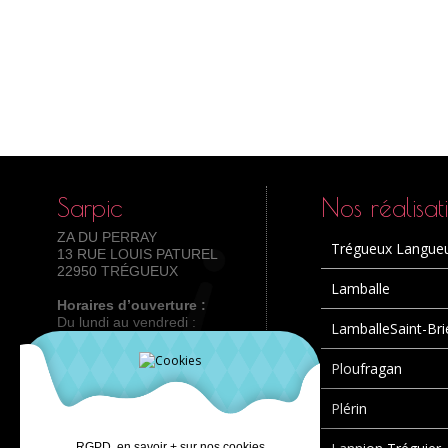
Sarpic
Nos réalisat
ZA DU PERRAY
Trégueux Langue
13 RUE LOUIS PATUREL
22950 TRÉGUEUX
Lamballe
Horaires d’ouverture :
Du lundi au vendredi :
LamballeSaint-Bri
8h-12h /13h30-18h
Tel : 02 96 72 60 61
Ploufragan
Plérin
RGPD, en savoir + sur nos cookies