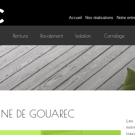
Accueil
Nos réalisations
Notre entr
Peinture
Ravalement
Isolation
Carrelage
intérieure
CINE DE GOUAREC
Les
notr
trav