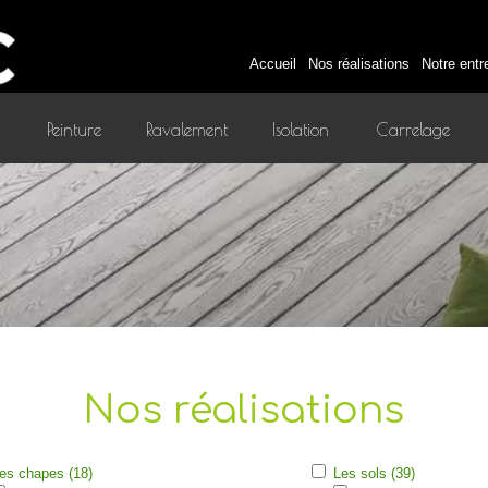
Accueil
Nos réalisations
Notre entr
Peinture
Ravalement
Isolation
Carrelage
intérieure
Nos réalisations
es chapes (18)
Les sols (39)