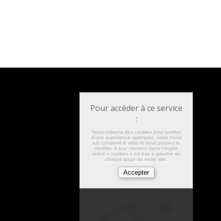
Pour accéder à ce service
:
Nous utilisons des cookies pour profiter
d'une expérience optimisée, votre choix
est conservé 6 mois et vous pouvez le
modifier à tout moment dans l'onglet
réduit « cookies » en bas à gauche de
chaque page de notre site.