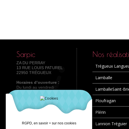
Sarpic
Nos réalisat
ZA DU PERRAY
Trégueux Langue
13 RUE LOUIS PATUREL
22950 TRÉGUEUX
Lamballe
Horaires d’ouverture :
Du lundi au vendredi :
LamballeSaint-Bri
8h-12h /13h30-18h
Tel : 02 96 72 60 61
Ploufragan
Plérin
Lannion Tréguier
RGPD, en savoir + sur nos cookies