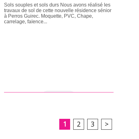
Sols souples et sols durs Nous avons réalisé les
travaux de sol de cette nouvelle résidence sénior
à Perros Guirec. Moquette, PVC, Chape,
carrelage, faïence...
en savoir +
1
2
3
>